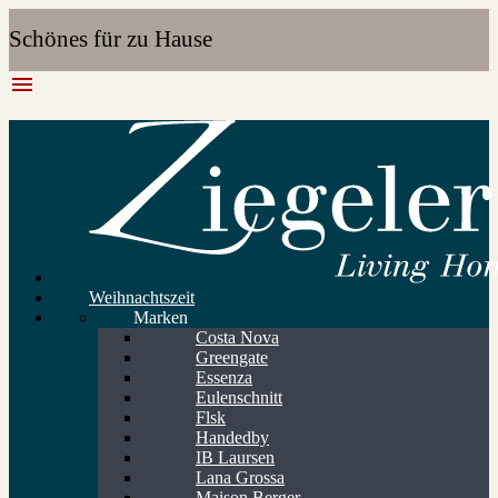
Schönes für zu Hause
menu
Weihnachtszeit
Marken
Costa Nova
Greengate
Essenza
Eulenschnitt
Flsk
Handedby
IB Laursen
Lana Grossa
Maison Berger