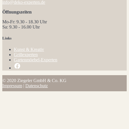
info@deko-experten.de
Öffnungszeiten
Mo-Fr: 9.30 - 18.30 Uhr
Sa: 9.30 - 16.00 Uhr
Links
Kunst & Kreativ
Grillexperten
Gartenmöebel-Experten
facebook
© 2020
Ziegeler GmbH & Co. KG
Impressum
|
Datenschutz