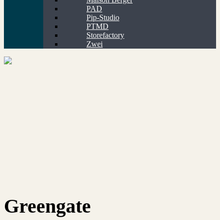
PAD
Pip-Studio
PTMD
Storefactory
Zwei
Greengate